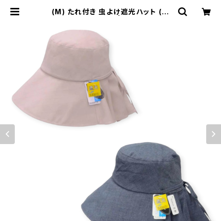
(M) たれ付き 虫よけ遮光ハット (通
年) 16-21501 | telu hat