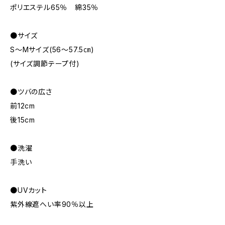
ポリエステル65％ 綿35％
●サイズ
S～Mサイズ(56～57.5㎝)
(サイズ調節テープ付)
●ツバの広さ
前12cm
後15cm
●洗濯
手洗い
●UVカット
紫外線遮へい率90％以上