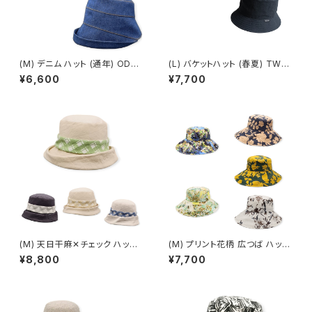
(M) デニム ハット (通年) OD-1
(L) バケットハット (春夏) TW-3
1506
01
¥6,600
¥7,700
(M) 天日干麻✕チェック ハット
(M) プリント花柄 広つば ハット
(春夏) OD-11301
(春夏) ON-11501
¥8,800
¥7,700