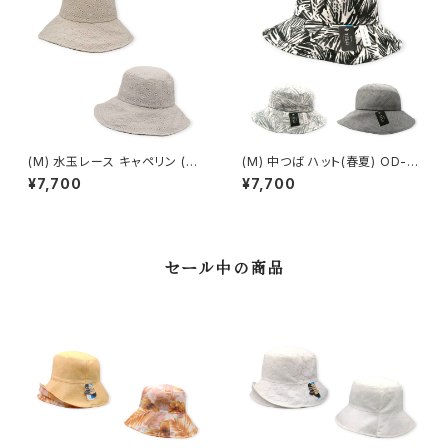
(M) 水玉レース キャペリン (春
(M) 中つば ハット(春夏) OD-1
夏) OE -15311
3302
¥7,700
¥7,700
セール中の商品