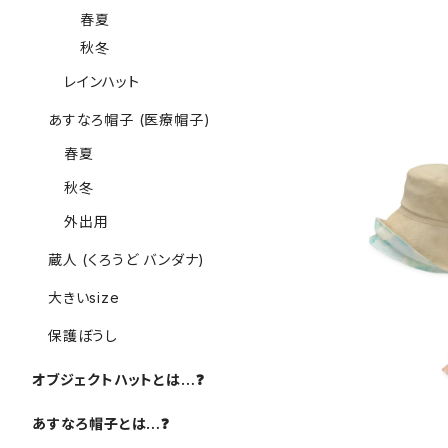
春夏
秋冬
レインハット
あすなろ帽子 (医療帽子)
春夏
秋冬
外出用
蔵人 (くろうど バンダナ)
(M) オブジ
大きいsize
保護ぼうし
オブジェクトハットとは…❓️
あすなろ帽子とは…❓️