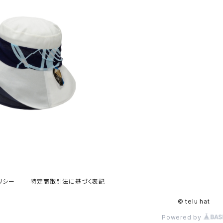
ェクトハット (春夏) 17-14
710
¥13,200
リシー
特定商取引法に基づく表記
© telu hat
Powered by