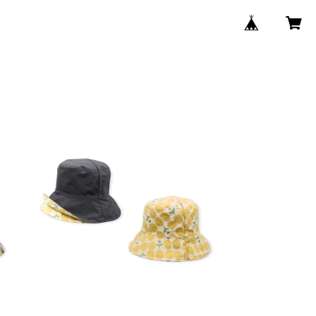
SOLD OUT
-
(M) オブジェクトハット レイン OO-
14507BL
¥8,800