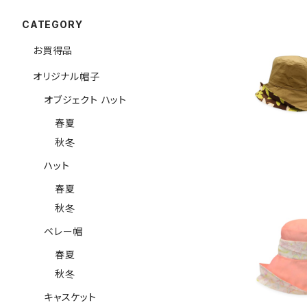
CATEGORY
お買得品
オリジナル帽子
(M) オブジ
オブジェクト ハット
春夏
秋冬
ハット
春夏
秋冬
ベレー帽
春夏
秋冬
(M) オブジ
キャスケット