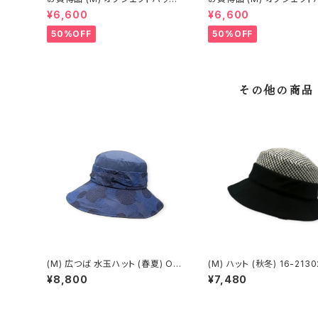
(春夏) 15-14406
(春夏) 16-14402
¥6,600
¥6,600
50%OFF
50%OFF
その他の商品
(M) 広つば 水玉ハット (春夏) OO
(M) ハット (秋冬) 16-2130
-11507
¥8,800
¥7,480