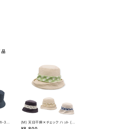
商品
W-30
(M) 天日干麻✕チェック ハット (春
夏) OD-11301
¥8,800