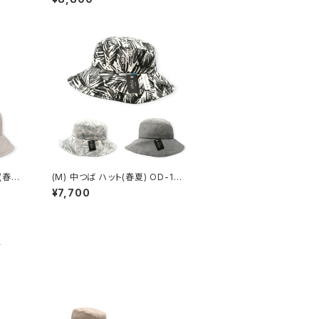
(M) 中つば ハット(春夏) OD-133
02
¥7,700
品