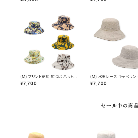
(M) プリント花柄 広つば ハット
(M) 水玉レース キャペリン (春夏)
(春夏) ON-11501
OE -15311
¥7,700
¥7,700
セール中の商