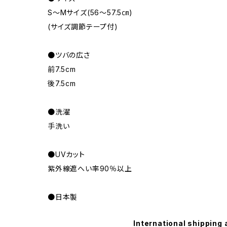
S～Mサイズ(56～57.5㎝)
(サイズ調節テープ付)
●ツバの広さ
前7.5cm
後7.5cm
●洗濯
手洗い
●UVカット
紫外線遮へい率90％以上
●日本製
International shipping 