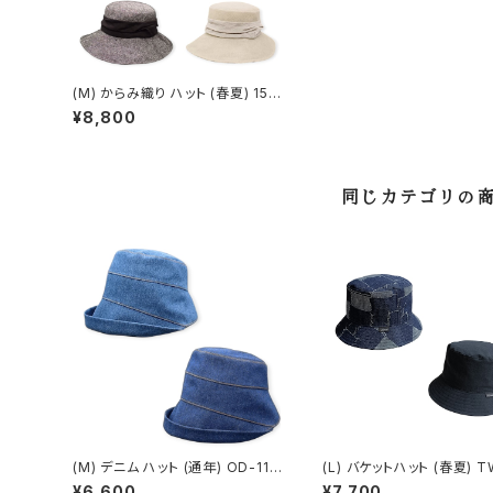
(M) からみ織り ハット (春夏) 15-1
1505
¥8,800
同じカテゴリの
(M) デニム ハット (通年) OD-115
(L) バケットハット (春夏) T
06
1
¥6,600
¥7,700