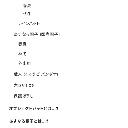
春夏
秋冬
レインハット
あすなろ帽子 (医療帽子)
春夏
秋冬
外出用
蔵人 (くろうど バンダナ)
大きいsize
保護ぼうし
オブジェクトハットとは…❓️
あすなろ帽子とは…❓️