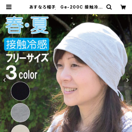
あすなろ帽子 Ge-200C 接触冷感
| telu hat