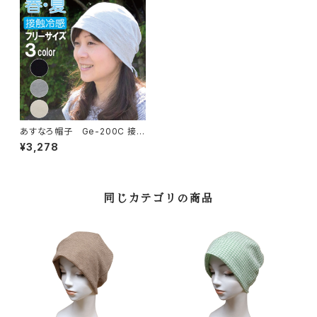
あすなろ帽子 Ge-200C 接触
冷感
¥3,278
同じカテゴリの商品