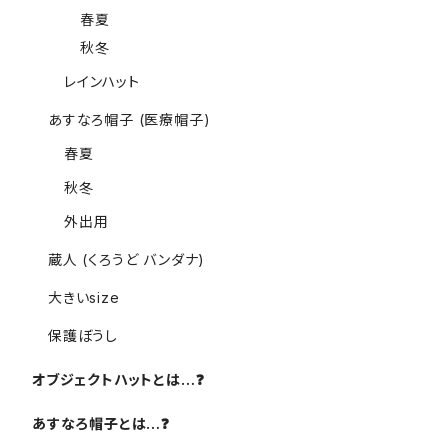
春夏
秋冬
レインハット
あすなろ帽子 (医療帽子)
春夏
秋冬
外出用
蔵人 (くろうど バンダナ)
大きいsize
保護ぼうし
オブジェクトハットとは…❓️
あすなろ帽子とは…❓️