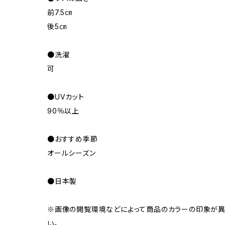
前7.5㎝
後5㎝
●洗濯
可
●UVカット
90％以上
●おすすめ季節
オールシーズン
●日本製
※画像の閲覧環境などによって商品のカラーの印象が異
い。