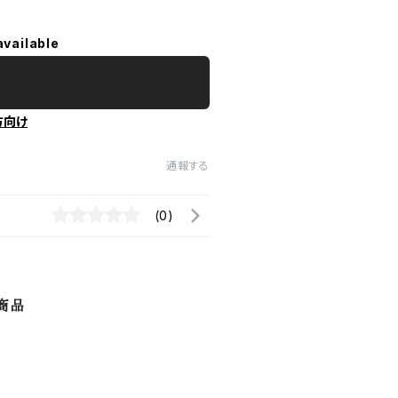
available
方向け
通報する
(0)
商品