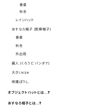
春夏
秋冬
レインハット
あすなろ帽子 (医療帽子)
春夏
秋冬
外出用
蔵人 (くろうど バンダナ)
大きいsize
保護ぼうし
オブジェクトハットとは…❓️
あすなろ帽子とは…❓️