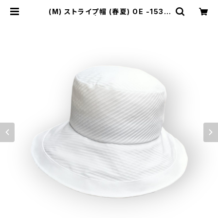
(M) ストライプ帽 (春夏) OE -1530
8 | telu hat