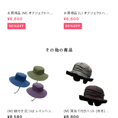
お買得品 (M) オブジェクトハッ
お買得品 (L) オブジェクトハット
ト (春夏) 16-14402
(春夏) 18-14502
¥6,600
¥6,600
50%OFF
50%OFF
その他の商品
(M) 紐付き 広つば レインハット
(M) 耳当て付きハット (秋冬) 14
16-19504
-21308
¥8,580
¥8,800