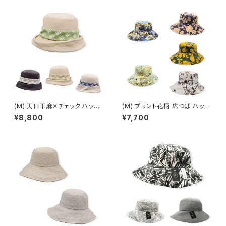
(M) 天日干麻✕チェック ハット
(M) プリント花柄 広つば ハット
(春夏) OD-11301
(春夏) ON-11501
¥8,800
¥7,700