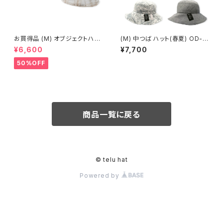
お買得品 (M) オブジェクトハッ
(M) 中つば ハット(春夏) OD-1
ト (春夏) 14-14502
3302
¥6,600
¥7,700
50%OFF
商品一覧に戻る
© telu hat
Powered by