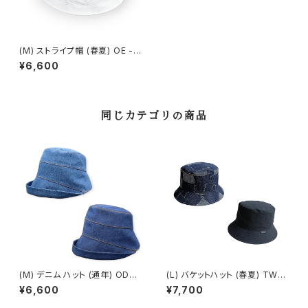
(M) ストライプ帽 (春夏) OE -1
5308
¥6,600
同じカテゴリの商品
(M) デニム ハット (通年) OD-1
(L) バケットハット (春夏) TW-3
1506
01
¥6,600
¥7,700