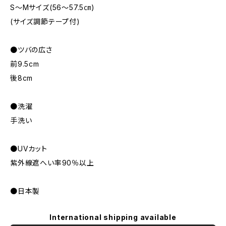
S～Mサイズ(56～57.5㎝)
(サイズ調節テープ付)
●ツバの広さ
前9.5cm
後8cm
●洗濯
手洗い
●UVカット
紫外線遮へい率90％以上
●日本製
International shipping available