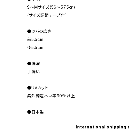
S～Mサイズ(56～57.5㎝)
(サイズ調節テープ付)
●ツバの広さ
前5.5cm
後5.5cm
●洗濯
手洗い
●UVカット
紫外線遮へい率90％以上
●日本製
International shipping 