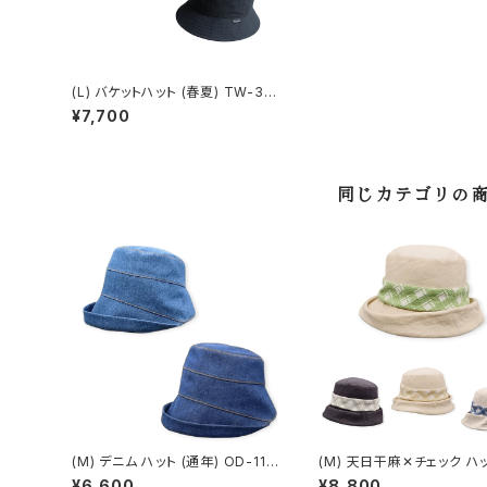
(L) バケットハット (春夏) TW-30
1
¥7,700
同じカテゴリの
(M) デニム ハット (通年) OD-115
(M) 天日干麻✕チェック ハッ
06
夏) OD-11301
¥6,600
¥8,800