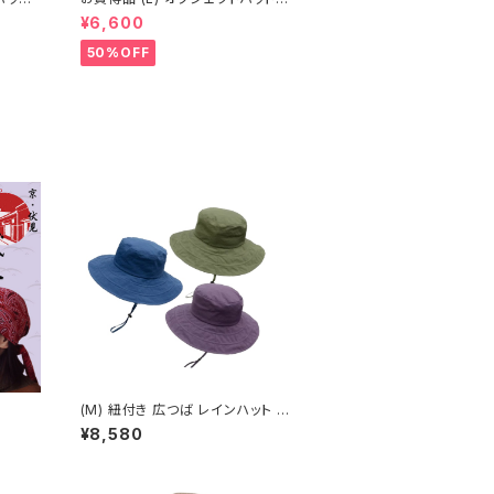
(春夏) 18-14502
¥6,600
50%OFF
(M) 紐付き 広つば レインハット 1
6-19504
¥8,580