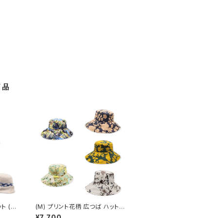
商品
ト (春
(M) プリント花柄 広つば ハット
(春夏) ON-11501
¥7,700