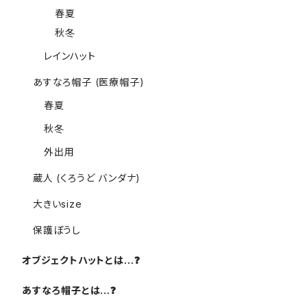
春夏
秋冬
レインハット
あすなろ帽子 (医療帽子)
春夏
秋冬
外出用
蔵人 (くろうど バンダナ)
大きいsize
保護ぼうし
オブジェクトハットとは…❓️
あすなろ帽子とは…❓️