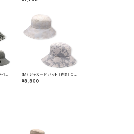
(M) ジャガード ハット (春夏) OE-
15304
¥8,800
品