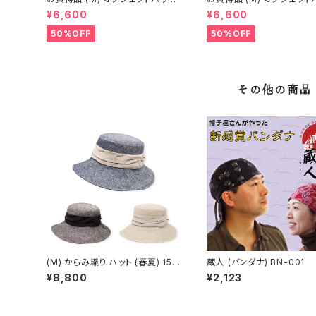
(春夏) 15-14406
(春夏) 16-14402
¥6,600
¥6,600
50%OFF
50%OFF
その他の商品
(M) からみ織り ハット (春夏) 15-1
蔵人 (バンダナ) BN-001
1505
¥8,800
¥2,123