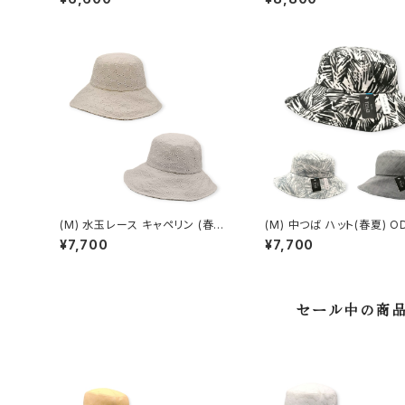
(M) 水玉レース キャペリン (春夏)
(M) 中つば ハット(春夏) OD-133
OE -15311
02
¥7,700
¥7,700
セール中の商