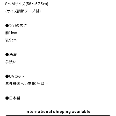
S～Mサイズ(56～57.5㎝)
(サイズ調節テープ付)
●ツバの広さ
前11cm
後9cm
●洗濯
手洗い
●UVカット
紫外線遮へい率90％以上
●日本製
International shipping available