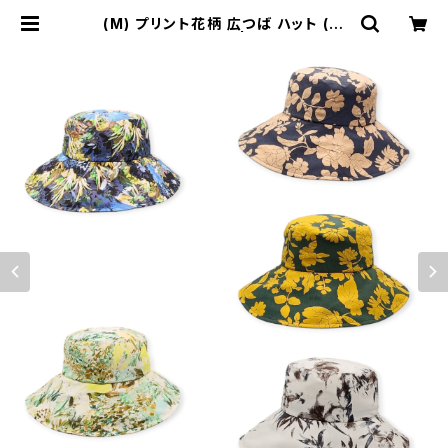
(M) プリント花柄 広つば ハット (春
夏) ON-11501 | telu hat