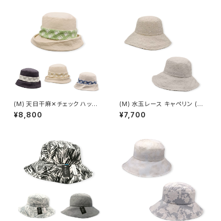
(M) 天日干麻✕チェック ハット
(M) 水玉レース キャペリン (春
(春夏) OD-11301
夏) OE -15311
¥8,800
¥7,700